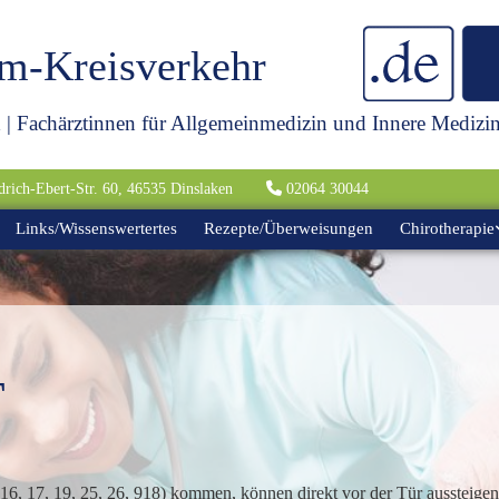
am-Kreisverkehr
a
| Fachärztinnen für Allgemeinmedizin und Innere Medizi
drich-Ebert-Str. 60, 46535 Dinslaken

02064 30044
Links/Wissenswertertes
Rezepte/Überweisungen
Chirotherapie
T
16, 17, 19, 25, 26, 918) kommen, können direkt vor der Tür aussteigen 