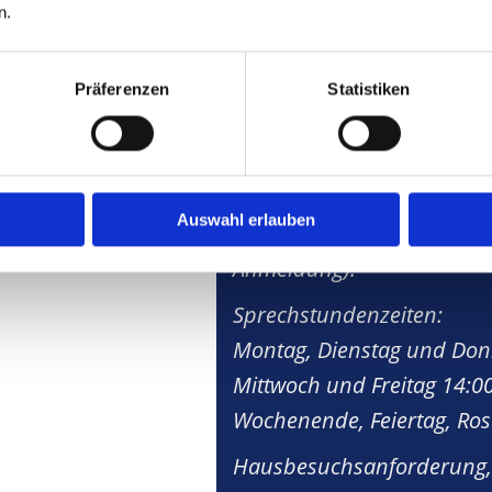
07:30 - 11:30
n.
Geschlossen
Präferenzen
Statistiken
Notfälle außerhalb der 
ung
In dringenden Fällen wend
Auswahl erlauben
Arzt in der Notfallpraxis 
Anmeldung).
Sprechstundenzeiten:
Montag, Dienstag und Donn
Mittwoch und Freitag 14:00
Wochenende, Feiertag, Ro
Hausbesuchsanforderung, w