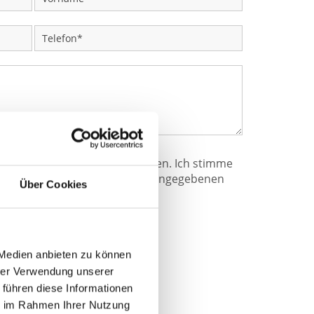
klärung zur Kenntnis genommen. Ich stimme
ung und Verarbeitung meiner eingegebenen
Über Cookies
Anfrage zu. *
 Medien anbieten zu können
hrer Verwendung unserer
 führen diese Informationen
ie im Rahmen Ihrer Nutzung