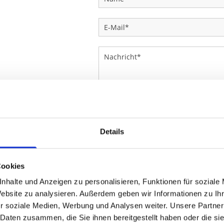
Ich habe die Datenschutzer
einer elektronischen Speicher
Details
Daten zur Beantwortung meiner 
07:30 - 11:30
Cookies
15:00 - 17:30
nhalte und Anzeigen zu personalisieren, Funktionen für soziale
07:30 - 11:30
Website zu analysieren. Außerdem geben wir Informationen zu I
07:30 - 11:30
r soziale Medien, Werbung und Analysen weiter. Unsere Partner
15:00 - 17:30
 Daten zusammen, die Sie ihnen bereitgestellt haben oder die s