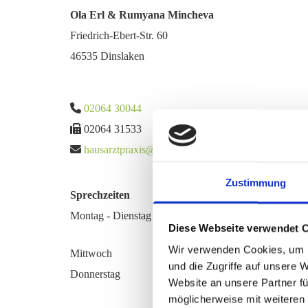
Ola Erl & Ru­mya­na Min­che­va
Fried­rich-Ebert-Str. 60
46535 Dins­la­ken

02064 30044

02064 31533

haus­arzt­pra­xis@​am-​kre​isve​rkeh​r.​de
Zustimmung
Sprechzeiten
Montag - Dienstag
Diese Webseite verwendet 
Wir verwenden Cookies, um I
Mittwoch
und die Zugriffe auf unsere 
Donnerstag
Website an unsere Partner fü
möglicherweise mit weiteren